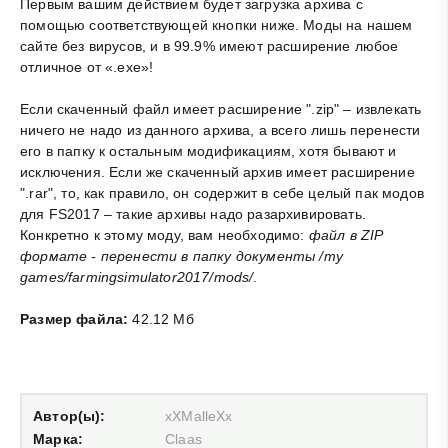
Первым вашим действием будет загрузка архива с
помощью соответствующей кнопки ниже. Моды на нашем
сайте без вирусов, и в 99.9% имеют расширение любое
отличное от «.exe»!
Если скаченный файл имеет расширение ".zip" – извлекать
ничего не надо из данного архива, а всего лишь перенести
его в папку к остальным модификациям, хотя бывают и
исключения. Если же скаченный архив имеет расширение
".rar", то, как правило, он содержит в себе целый пак модов
для FS2017 – такие архивы надо разархивировать.
Конкретно к этому моду, вам необходимо:
файл в ZIP
формате - перенести в папку документы /my
games/farmingsimulator2017/mods/
.
Размер файла:
42.12 Мб
Автор(ы):
xXMalleXx
Марка:
Claas