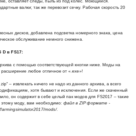
пке, оставляет следы, пыль из под колес. Моющийся.
дартные валки; так же перевозит сечку. Рабочая скорость 20
лесных дисков, добавлена подсветка номерного знака, цена
ническое обслуживание немного снижена.
5 D в FS17:
архива с помощью соответствующей кнопки ниже. Моды на
т расширение любое отличное от «.exe»!
p" – извлекать ничего не надо из данного архива, а всего
модификациям, хотя бывают и исключения. Если же скаченный
авило, он содержит в себе целый пак модов для FS2017 – такие
к этому моду, вам необходимо:
файл в ZIP формате -
armingsimulator2017/mods/
.