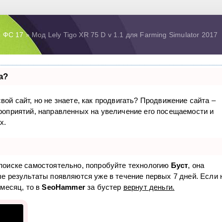
 ФС 17
» Мод Lely Tigo XR 75 D v 1.1 для Farming Simulator 2017
а?
вой сайт, но не знаете, как продвигать? Продвижение сайта –
ероприятий, направленных на увеличение его посещаемости и
х.
 поиске самостоятельно, попробуйте технологию
Буст
, она
ые результаты появляются уже в течение первых 7 дней. Если 
 месяц, то в
SeoHammer
за бустер
вернут деньги.