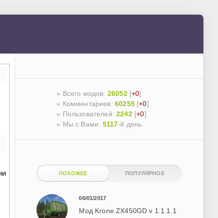
» Всего модов:
26052
[
+0
]
» Комментариев:
60255
[
+0
]
» Пользователей:
2242
[
+0
]
»
Мы с Вами:
5117
-й день.
ни
ПОХОЖЕЕ
ПОПУЛЯРНОЕ
06/01/2017
Мод Krone ZX450GD v 1.1.1.1