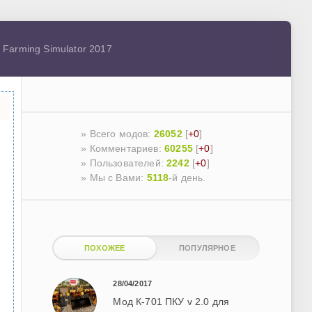
Farming Simulator 2017
» Всего модов:
26052
[
+0
]
» Комментариев:
60255
[
+0
]
» Пользователей:
2242
[
+0
]
»
Мы с Вами:
5118
-й день.
ПОХОЖЕЕ
ПОПУЛЯРНОЕ
28/04/2017
Мод К-701 ПКУ v 2.0 для