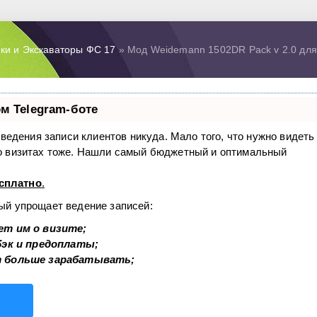
ки и Экскаваторы ФС 17
» Мод Weidemann 1502DR Pack v 2.0 для 
м Telegram-боте
з ведения записи клиентов никуда. Мало того, что нужно видеть
 о визитах тоже. Нашли самый бюджетный и оптимальный
сплатно
.
рый упрощает ведение записей:
ет им о визите;
бэк и предоплаты;
т больше зарабатывать;