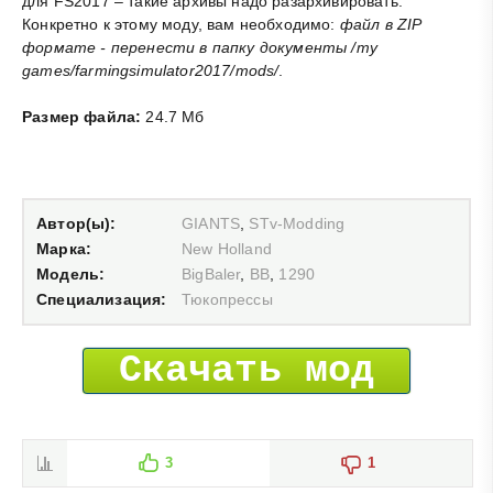
для FS2017 – такие архивы надо разархивировать.
Конкретно к этому моду, вам необходимо:
файл в ZIP
формате - перенести в папку документы /my
games/farmingsimulator2017/mods/
.
Размер файла:
24.7 Мб
Автор(ы):
GIANTS
,
STv-Modding
Марка:
New Holland
Модель:
BigBaler
,
BB
,
1290
Специализация:
Тюкопрессы
Скачать мод
3
1