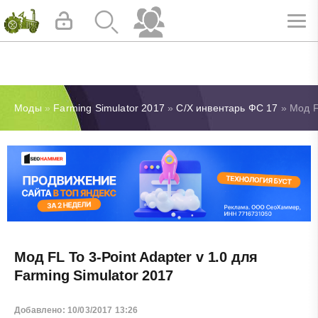
Моды
»
Farming Simulator 2017
»
С/Х инвентарь ФС 17
» Мод FL
Мод FL To 3-Point Adapter v 1.0 для
Farming Simulator 2017
Добавлено: 10/03/2017 13:26