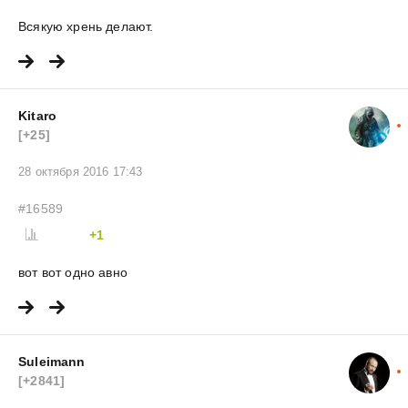
Всякую хрень делают.
Kitaro
[+25]
28 октября 2016 17:43
#16589
+1
вот вот одно авно
Suleimann
[+2841]