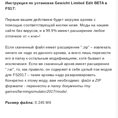
Инструкция по установке Gewicht Limited Edit BETA в
FS17:
Первым вашим действием будет загрузка архива с
помощью соответствующей кнопки ниже. Моды на нашем
сайте без вирусов, и в 99.9% имеют расширение любое
отличное от «.exe»!
Если скаченный файл имеет расширение ".zip" – извлекать
ничего не надо из данного архива, а всего лишь перенести
его в папку к остальным модификациям, хотя бывают и
исключения. Если же скаченный архив имеет расширение
".rar", то, как правило, он содержит в себе целый пак модов
для FS2017 – такие архивы надо разархивировать.
Конкретно к этому моду, вам необходимо:
файл в ZIP
формате - перенести в папку документы /my
games/farmingsimulator2017/mods/
.
Размер файла:
0.245 Мб