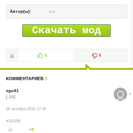
Автор(ы):
n.a
Скачать мод
0
6
КОММЕНТАРИЕВ
3
sgu61
[-18]
28 октября 2016 17:35
#16588
+2