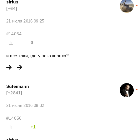
sirius
[+64]
21 июля 2016 09:25
#14054
0
и все-таки, где у него кнопка?
Suleimann
[+2841]
21 июля 2016 09:32
#14056
+1
sirius
,