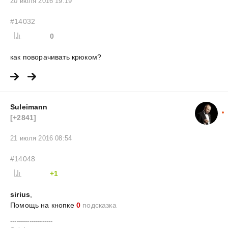
20 июля 2016 19:19
#14032
0
как поворачивать крюком?
Suleimann
[+2841]
21 июля 2016 08:54
#14048
+1
sirius
,
Помощь на кнопке
0
подсказка
--------------------