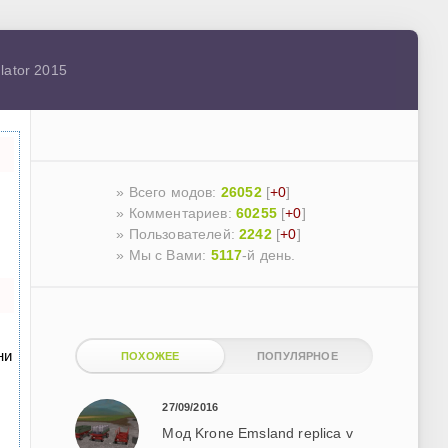
lator 2015
» Всего модов:
26052
[
+0
]
» Комментариев:
60255
[
+0
]
» Пользователей:
2242
[
+0
]
»
Мы с Вами:
5117
-й день.
ни
ПОХОЖЕЕ
ПОПУЛЯРНОЕ
27/09/2016
Мод Krone Emsland replica v