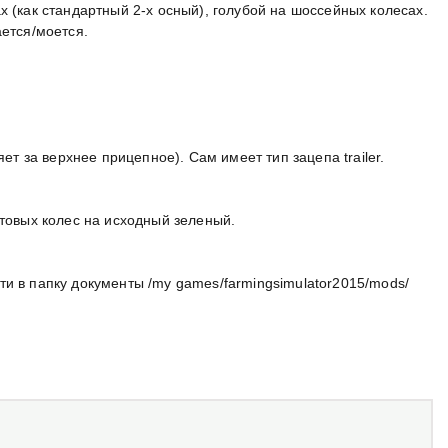
х (как стандартный 2-х осный), голубой на шоссейных колесах.
ается/моется.
яет за верхнее прицепное). Сам имеет тип зацепа trailer.
нтовых колес на исходный зеленый.
и в папку документы /my games/farmingsimulator2015/mods/