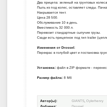
Два прицепа: зеленый на грунтовых колеса
Пыль из под колес, оставляет следы. Пачк
Накрывается тент.
Цена 28 500.
Обслуживание 10 в день.
Вместимость 32 000 л.
Перевозит стандартные сыпучие грузы.
Сзади есть прицепное под тип trailer (цепл
Изменения от Drossel:
Перекрас в голубой цвет и постановка гру
Установка:
файл в ZIP формате - перенест
Размер файла:
8 Мб
Автор(ы):
GIANTS
,
Oylerhenry
Добавил:
Drossel