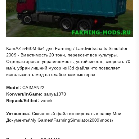
KamAZ 5460M 6x4 для Farming / Landwirtschafts Simulator
2009 - Вместимость 20 тонн, перевозит все культуры.
Отредактировал управляемость, устойчивость, скорость 70
км/ч, убран лишний мусор из i3d файла что позволяет
использовать мод на слабых компьютерах.
Model:
CAIMAN22
Konvert/InGame:
sanya1970
Repack/Edited:
vanek
Установка:
Скачанный файл скопировать в папку Мои
Документы\My Games\FarmingSimulator2009\mods\