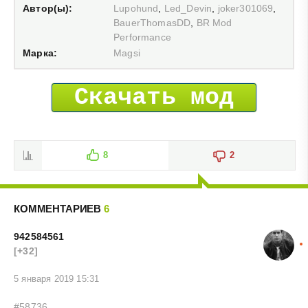
Автор(ы):
Lupohund
,
Led_Devin
,
joker301069
,
BauerThomasDD
,
BR Mod
Performance
Марка:
Magsi
Скачать мод
8
2
КОММЕНТАРИЕВ
6
942584561
[+32]
5 января 2019 15:31
#58736