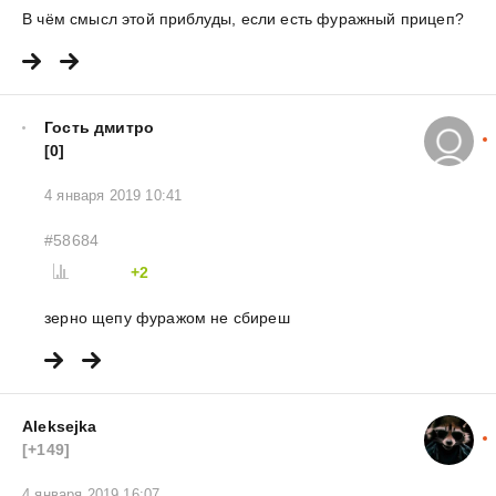
В чём смысл этой приблуды, если есть фуражный прицеп?
Гость дмитро
[0]
4 января 2019 10:41
#58684
+2
зерно щепу фуражом не сбиреш
Aleksejka
[+149]
4 января 2019 16:07