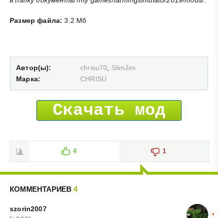
в папку документы /my games/farmingsimulator2019/mods/
.
Размер файла:
3.2 Мб
Автор(ы):
chrisu70
,
SlimJim
Марка:
CHRISU
Скачать мод
4
1
КОММЕНТАРИЕВ
4
szorin2007