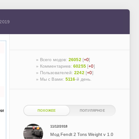
 2019
» Всего модов:
26052
[
+0
]
» Комментариев:
60255
[
+0
]
» Пользователей:
2242
[
+0
]
»
Мы с Вами:
5116
-й день.
ни
ПОХОЖЕЕ
ПОПУЛЯРНОЕ
11/12/2018
Мод Fendt 2 Tons Weight v 1.0