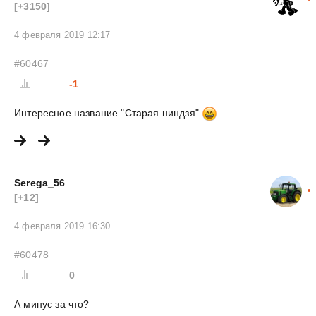
[+3150]
4 февраля 2019 12:17
#60467
-1
Интересное название "Старая ниндзя"
Serega_56
[+12]
4 февраля 2019 16:30
#60478
0
А минус за что?