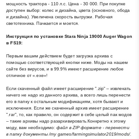
мощность трактора - 110 л.с. Цена - 30 000. При покупке
доступен выбор: колес и дизайна, цвета (основного, обода
и дизайна). Увеличена скорость выгрузки. Рабочая
светотехника. Пачкается и моется.
Инструкция по установке Stara Ninja 19000 Auger Wagon
в FS19:
Первым вашим действием будет загрузка архива с
помощью соответствующей кнопки ниже. Моды на нашем
сайте без вирусов, и в 99.9% имеют расширение любое
отличное от «.exe»!
Если скаченный файл имеет расширение ".zip" – извлекать
ничего не надо из данного архива, а всего лишь перенести
его в папку к остальным модификациям, хотя бывают и
исключения. Если же скаченный архив имеет расширение
".rar", то, как правило, он содержит в себе целый пак модов
– такие архивы надо разархивировать.Конкретно к этому
моду, вам необходимо:
файл в ZIP формате - перенести
в папку документы /my games/farmingsimulator2019/mods/
.