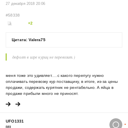
27 декабря 2018 20:06
#58338
+2
Цитата: Valera75
дефолт в игре куриц не перевозит.)
меня тоже это удивляет.....с какого перепугу нужно
оплачивать перевозку кур поставщику, в итоге, из-за цены
продажи, содержать курятник не рентабельно. А яйца в
продаже прибыли много не приносят.
UFO1331
[0]