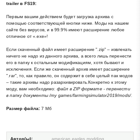
trailer в FS19:
Первым вашим действием будет загрузка архива с
помощью соответствующей кнопки ниже. Моды на нашем
сайте без вирусов, и в 99.9% имеют расширение любое
отличное от «.exe»!
Если скаченный файл имеет расширение ".zip" – извлекать
ничего не надо из данного архива, а всего лишь перенести
его в папку к остальным модификациям, хотя бывают и
исключения. Если же скаченный архив имеет расширение
".rar", то, как правило, он содержит в себе целый пак модов
– такие архивы надо разархивировать.Конкретно к этому
моду, вам необходимо:
файл в ZIP формате - перенести
в папку документы /my games/farmingsimulator2019/mods/
.
Размер файла:
7 Мб
Автор(ы):
american eagles modding