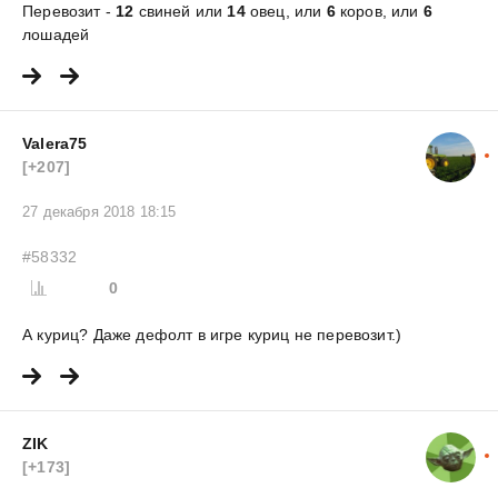
Перевозит -
12
свиней или
14
овец, или
6
коров, или
6
лошадей
Valera75
[+207]
27 декабря 2018 18:15
#58332
0
А куриц? Даже дефолт в игре куриц не перевозит.)
ZIK
[+173]