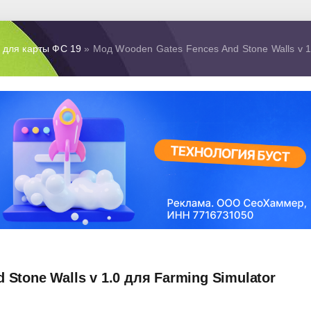
 для карты ФС 19
» Мод Wooden Gates Fences And Stone Walls v 1
Stone Walls v 1.0 для Farming Simulator