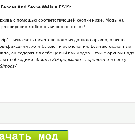
Fences And Stone Walls в FS19:
архива с помощью соответствующей кнопки ниже. Моды на
т расширение любое отличное от «.exe»!
p" – извлекать ничего не надо из данного архива, а всего
модификациям, хотя бывают и исключения. Если же скаченный
авило, он содержит в себе целый пак модов – такие архивы надо
 вам необходимо:
файл в ZIP формате - перенести в папку
9/mods/
.
ачать мод