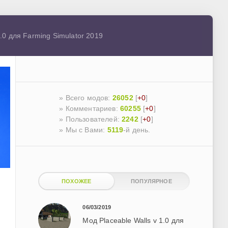
.0 для Farming Simulator 2019
» Всего модов:
26052
[
+0
]
» Комментариев:
60255
[
+0
]
» Пользователей:
2242
[
+0
]
»
Мы с Вами:
5119
-й день.
ПОХОЖЕЕ
ПОПУЛЯРНОЕ
06/03/2019
Мод Placeable Walls v 1.0 для