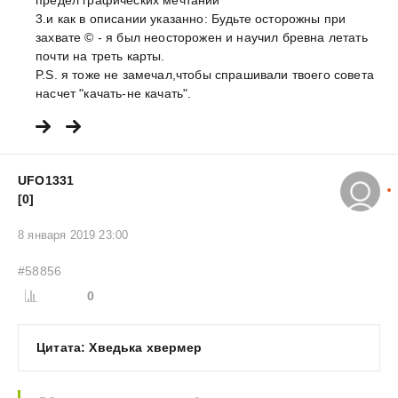
3.и как в описании указанно: Будьте осторожны при
захвате © - я был неосторожен и научил бревна летать
почти на треть карты.
P.S. я тоже не замечал,чтобы спрашивали твоего совета
насчет "качать-не качать".
UFO1331
[0]
8 января 2019 23:00
#58856
0
Цитата: Хведька хвермер