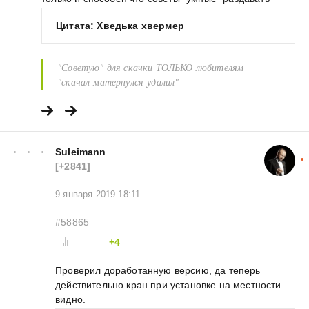
Цитата: Хведька хвермер
"Советую" для скачки ТОЛЬКО любителям
"скачал-матернулся-удалил"
Suleimann
[+2841]
9 января 2019 18:11
#58865
+4
Проверил доработанную версию, да теперь
действительно кран при установке на местности
видно.