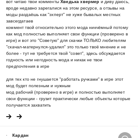
вот читаю твои комменты
Хведька хвермер
и диву даюсь,
вроде недавно зарегалися на этом ресурсе, а отзывы на
моды раздаёшь как "эхперт" не хуже бывалых местных
завсегдатаев
коммент твой относительно этого мода никчёмный потому
как мод полностью выполняет свои функции (проверено в
игре) и вот это "Советую" для скачки ТОЛЬКО любителям
"скачал-матернулся-удалил" это только твоё мнение и не
более - тут не требуется твой "совет", здесь обсуждается
годность или негодность мода и никак не твои
предпочтения в игре
для тех кто не гнушается "работать ручками" в игре этот
мод будет полезным и нужным
мод рабочий (проверено в игре) и полностью выполняет
свои функции - грузит практически любые объекты которые
получается захватить
Кардан