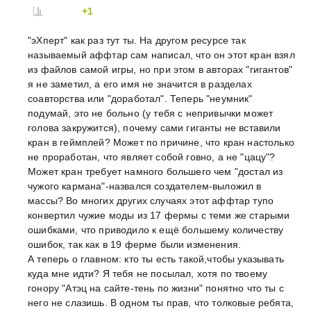
+1
"эХперт" как раз тут ты. На другом ресурсе так
называемый аффтар сам написал, что он этот кран взял
из файлов самой игры, но при этом в авторах "гигантов"
я не заметил, а его имя не значится в разделах
соавторства или "доработал". Теперь "неумник"
подумай, это не больно (у тебя с непривычки может
голова закружится), почему сами гиганты не вставили
кран в геймплей? Может по причине, что кран настолько
не проработан, что являет собой говно, а не "цацу"?
Может кран требует намного большего чем "достал из
чужого кармана"-назвался создателем-выложил в
массы? Во многих других случаях этот аффтар тупо
конвертил чужие моды из 17 фермы с теми же старыми
ошибками, что приводило к ещё большему количеству
ошибок, так как в 19 ферме были изменения.
А теперь о главном: кто ты есть такой,чтобы указывать
куда мне идти? Я тебя не посылал, хотя по твоему
гонору "Атэц на сайте-тень по жизни" понятно что ты с
него не слазишь. В одном ты прав, что толковые ребята,