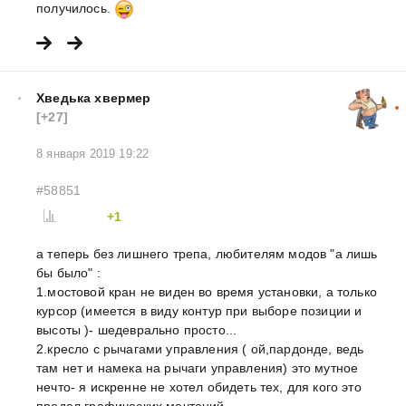
получилось.
Хведька хвермер
[+27]
8 января 2019 19:22
#58851
+1
а теперь без лишнего трепа, любителям модов "а лишь
бы было" :
1.мостовой кран не виден во время установки, а только
курсор (имеется в виду контур при выборе позиции и
высоты )- шедеврально просто...
2.кресло с рычагами управления ( ой,пардонде, ведь
там нет и намека на рычаги управления) это мутное
нечто- я искренне не хотел обидеть тех, для кого это
предел графических мечтаний