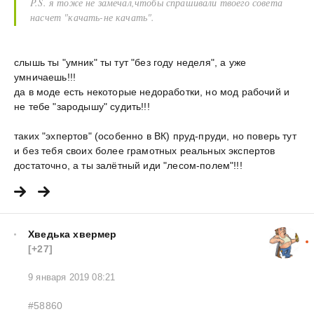
P.S. я тоже не замечал,чтобы спрашивали твоего совета
насчет "качать-не качать".
слышь ты "умник" ты тут "без году неделя", а уже
умничаешь!!!
да в моде есть некоторые недоработки, но мод рабочий и
не тебе "зародышу" судить!!!
таких "эхпертов" (особенно в ВК) пруд-пруди, но поверь тут
и без тебя своих более грамотных реальных экспертов
достаточно, а ты залётный иди "лесом-полем"!!!
Хведька хвермер
[+27]
9 января 2019 08:21
#58860