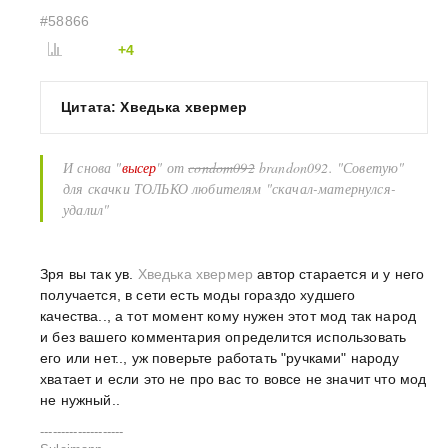
#58866
+4
Цитата: Хведька хвермер
И снова "
высер
" от
condom092
brandon092. "Советую"
для скачки ТОЛЬКО любителям "скачал-матернулся-
удалил"
Зря вы так ув.
Хведька хвермер
автор старается и у него
получается, в сети есть моды гораздо худшего
качества.., а тот момент кому нужен этот мод так народ
и без вашего комментария определится использовать
его или нет.., уж поверьте работать "ручками" народу
хватает и если это не про вас то вовсе не значит что мод
не нужный..
--------------------