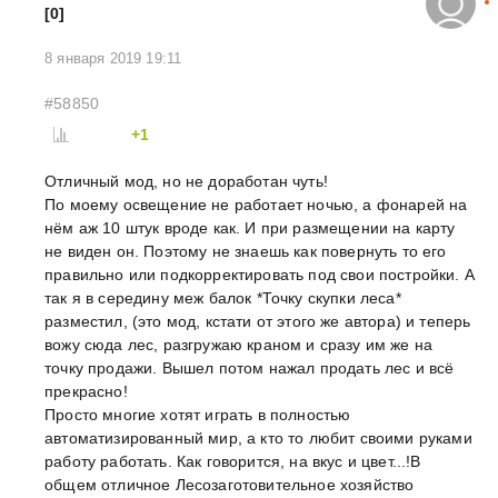
[0]
8 января 2019 19:11
#58850
+1
Отличный мод, но не доработан чуть!
По моему освещение не работает ночью, а фонарей на
нём аж 10 штук вроде как. И при размещении на карту
не виден он. Поэтому не знаешь как повернуть то его
правильно или подкорректировать под свои постройки. А
так я в середину меж балок *Точку скупки леса*
разместил, (это мод, кстати от этого же автора) и теперь
вожу сюда лес, разгружаю краном и сразу им же на
точку продажи. Вышел потом нажал продать лес и всё
прекрасно!
Просто многие хотят играть в полностью
автоматизированный мир, а кто то любит своими руками
работу работать. Как говорится, на вкус и цвет...!В
общем отличное Лесозаготовительное хозяйство