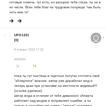
готовые помочь, тут есть, но раскрою тебе глаза- ты не в
их числе. Всех тебе благ на трудовом поприще "как быть
хоть кем-то"
UFO1331
[0]
9 января 2019 17:02
#58864
+2
пока ты тут пыхтишь в тщетных потугах отстоять своё
"эХпертное" мнение, автор уже доработал мод и
теперь кран при установке на местности видимый!!!
(ссылка удалена)
автор мода в отличии от тебя диванного эХперта
работает над модом и исправляет ошибки, а ты
только и способен что советы "умные" раздавать