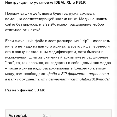
Инструкция по установке IDEAL XL в FS19:
Первым вашим действием будет загрузка архива с
помощью соответствующей кнопки ниже. Моды на нашем
сайте без вирусов, и в 99.9% имеют расширение любое
отличное от «.exe»!
Если скаченный файл имеет расширение ".zip" – извлекать
ничего не надо из данного архива, а всего лишь перенести
его в папку к остальным модификациям, хотя бывают и
исключения. Если же скаченный архив имеет расширение
".rar", то, как правило, он содержит в себе целый пак модов
– такие архивы надо разархивировать.Конкретно к этому
моду, вам необходимо:
файл в ZIP формате - перенести
в папку документы /my games/farmingsimulator2019/mods/
.
Размер файла:
30 Мб
Автор(ы):
Sam