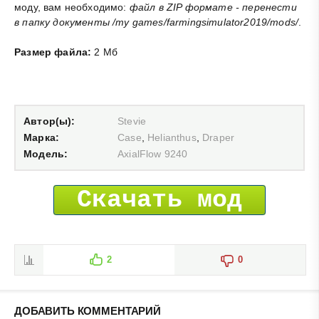
моду, вам необходимо:
файл в ZIP формате - перенести
в папку документы /my games/farmingsimulator2019/mods/
.
Размер файла:
2 Мб
Автор(ы):
Stevie
Марка:
Case
,
Helianthus
,
Draper
Модель:
AxialFlow 9240
Скачать мод
2
0
ДОБАВИТЬ КОММЕНТАРИЙ