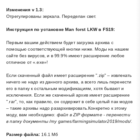
Изменения v 1.3:
Отрегулированы зеркала. Переделан свет.
Инструкция по установке Man forst LKW в FS19:
Первым вашим действием будет загрузка архива с
помощью соответствующей кнопки ниже. Моды на нашем
сайте без вирусов, и в 99.9% имеют расширение любое
отличное от «.exe»!
Если скаченный файл имеет расширение ".zip" – извлекать
ничего не надо из данного архива, а всего лишь перенести
его в папку к остальным модификациям, хотя бывают и
исключения. Если же скаченный архив имеет расширение
".rar", то, как правило, он содержит в себе целый пак модов
– такие архивы надо разархивировать.Конкретно к этому
моду, вам необходимо:
файл в ZIP формате - перенести
в папку документы /my games/farmingsimulator2019/mods/
.
Размер файла:
16.1 Мб