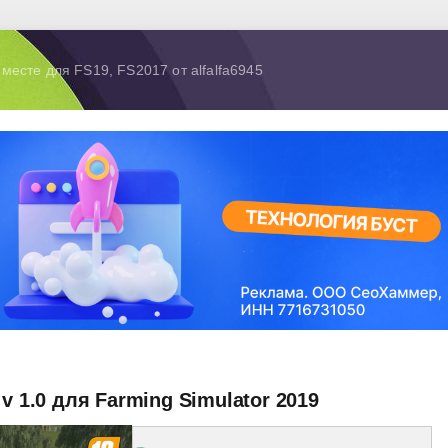
месте для FS19, FS2017 от alfalfa6945
v 1.0 для Farming Simulator 2019