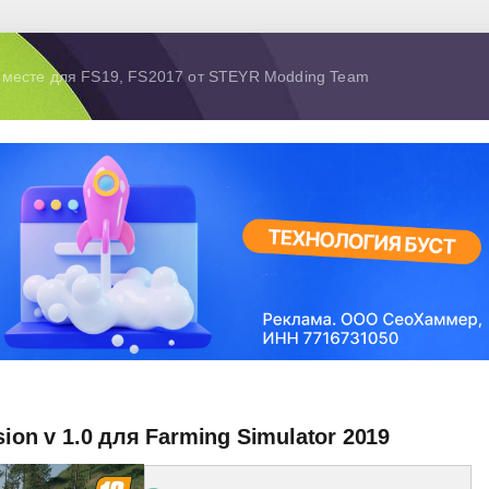
 месте для FS19, FS2017 от STEYR Modding Team
ion v 1.0 для Farming Simulator 2019