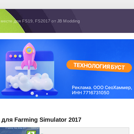
 месте для FS19, FS2017 от JB Modding
 для Farming Simulator 2017