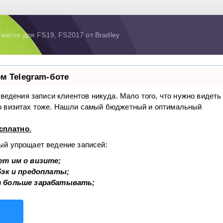
месте для FS19, FS2017 от Bradley
м Telegram-боте
з ведения записи клиентов никуда. Мало того, что нужно видеть
 о визитах тоже. Нашли самый бюджетный и оптимальный
сплатно
.
рый упрощает ведение записей:
ет им о визите;
бэк и предоплаты;
т больше зарабатывать;