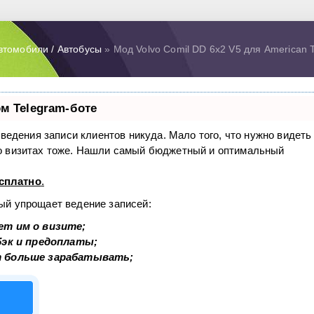
втомобили / Автобусы
» Мод Volvo Comil DD 6x2 V5 для American T
м Telegram-боте
з ведения записи клиентов никуда. Мало того, что нужно видеть
 о визитах тоже. Нашли самый бюджетный и оптимальный
сплатно
.
рый упрощает ведение записей:
ет им о визите;
бэк и предоплаты;
т больше зарабатывать;