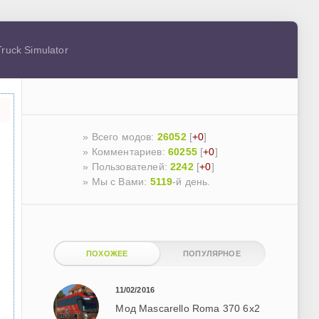
ruck Simulator
» Всего модов:
26052
[
+0
]
» Комментариев:
60255
[
+0
]
» Пользователей:
2242
[
+0
]
»
Мы с Вами:
5119
-й день.
ПОХОЖЕЕ
ПОПУЛЯРНОЕ
11/02/2016
Мод Mascarello Roma 370 6x2