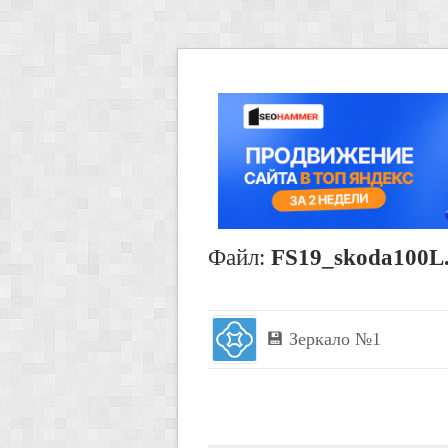
Файл:
FS19_skoda100L
💾 Зеркало №1