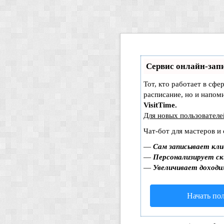
Сервис онлайн-запи
Тот, кто работает в сфе
расписание, но и напом
VisitTime.
Для новых пользовател
Чат-бот для мастеров и
—
Сам записывает кли
—
Персонализирует ск
—
Увеличивает доходи
Начать по