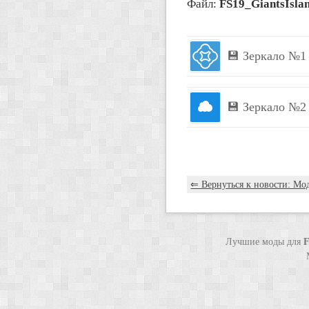
Файл:
FS19_GiantsIsla
💾 Зеркало №1
💾 Зеркало №2
⇐ Вернуться к новости: Мод 
Лучшие моды для
F