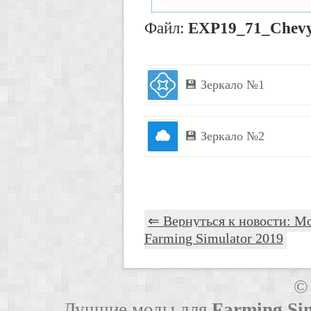
Файл:
EXP19_71_Chevy
💾 Зеркало №1
💾 Зеркало №2
⇐ Вернуться к новости: Мо
Farming Simulator 2019
©
Лучшие моды для
Farming Si