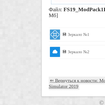
Файл:
FS19_ModPack1
Мб]
💾 Зеркало №1
💾 Зеркало №2
⇐ Вернуться к новости: Мод
Simulator 2019
©