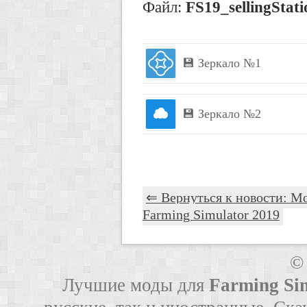
Файл:
FS19_sellingStat
💾 Зеркало №1
💾 Зеркало №2
⇐ Вернуться к новости: Мод 
Farming Simulator 2019
©
Лучшие моды для
Farming Si