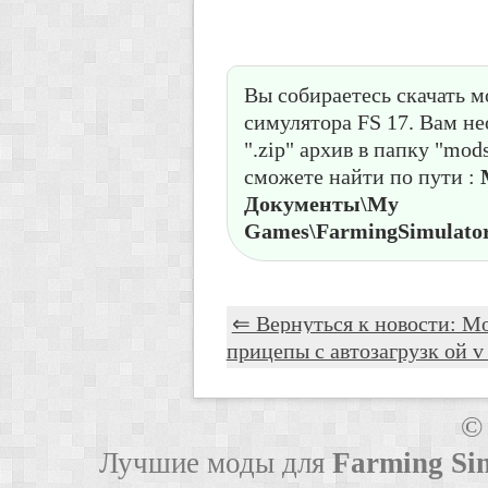
Вы собираетесь скачать м
симулятора FS 17. Вам н
".zip" архив в папку "mod
сможете найти по пути :
Документы\My
Games\FarmingSimulator
⇐ Вернуться к новости: М
прицепы с автозагрузк ой v 
©
Лучшие моды для
Farming Si