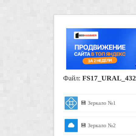
Файл:
FS17_URAL_432
💾 Зеркало №1
💾 Зеркало №2